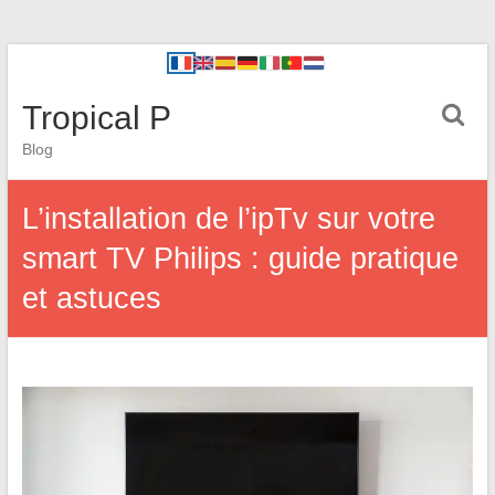
Tropical P
Blog
L’installation de l’ipTv sur votre
smart TV Philips : guide pratique
et astuces