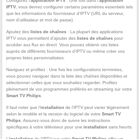
Configurez l’
application IPTV
: Une fois dans l’
application
IPTV
, vous devrez configurer certains paramètres essentiels tels
que les informations du fournisseur d’IPTV (URL du serveur,
nom d’utilisateur et mot de passe).
Ajoutez des
listes de chaînes
: La plupart des applications
IPTV vous permettent d’ajouter des
listes de chaînes
pour
accéder aux flux en direct. Vous pouvez obtenir ces listes
auprès de différents fournisseurs d’IPTV ou même créer vos
propres listes personnalisées.
Naviguez et profitez : Une fois les configurations terminées,
vous pouvez naviguer dans la liste des chaînes disponibles et
sélectionner celles que vous souhaitez regarder. Profitez
pleinement de vos programmes préférés en streaming sur votre
Smart TV Philips
.
Il faut noter que l’
installation
de l’IPTV peut varier légèrement
selon le modèle et la version du logiciel de votre
Smart TV
Philips
. Assurez-vous donc de suivre les instructions
spécifiques à votre téléviseur pour une
installation
sans heurts.
L’
installation
de l’IPTV sur votre
Smart TV Philips
offre un