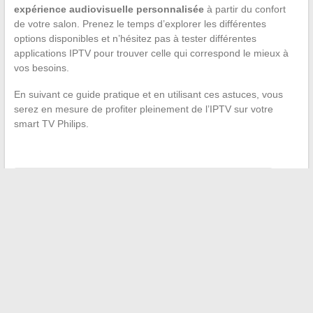
expérience audiovisuelle personnalisée
à partir du confort
de votre salon. Prenez le temps d’explorer les différentes
options disponibles et n’hésitez pas à tester différentes
applications IPTV pour trouver celle qui correspond le mieux à
vos besoins.
En suivant ce guide pratique et en utilisant ces astuces, vous
serez en mesure de profiter pleinement de l’IPTV sur votre
smart TV Philips.
←
Les bienfaits de l’eau d’avoine pour la perte de poids
Les problèmes courants de son avec les câbles HDMI
→
Recherche