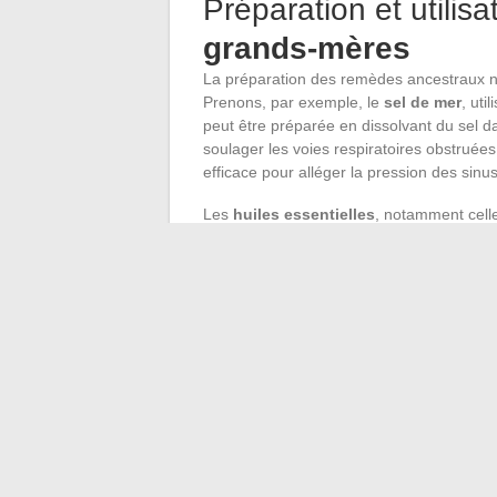
Préparation et utilis
grands-mères
La préparation des remèdes ancestraux né
Prenons, par exemple, le
sel de mer
, ut
peut être préparée en dissolvant du sel da
soulager les voies respiratoires obstruée
efficace pour alléger la pression des sinus
Les
huiles essentielles
, notamment celle
antivirale et décongestionnante. Une inh
cette huile peut contribuer à libérer les 
de la qualité des huiles et de respecter l
réaction indésirable.
Les tisanes de
thym
ou de
gingembre
so
défenses immunitaires et soigner les mau
propriétés cicatrisantes et antiseptiques
la toux, mais aussi offrir une sensation r
une option plus corsée, souvent réservée
des soirées hivernales.