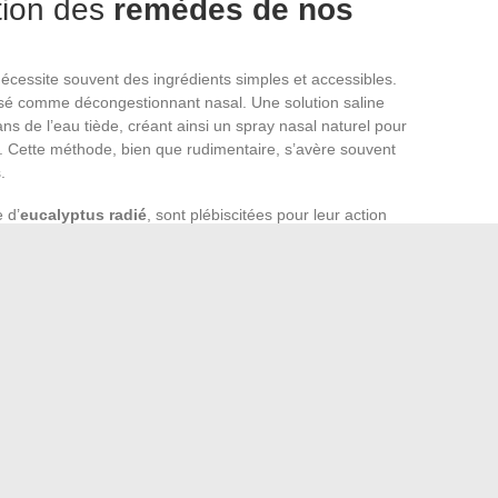
ation des
remèdes de nos
cessite souvent des ingrédients simples et accessibles.
ilisé comme décongestionnant nasal. Une solution saline
ns de l’eau tiède, créant ainsi un spray nasal naturel pour
s. Cette méthode, bien que rudimentaire, s’avère souvent
.
 d’
eucalyptus radié
, sont plébiscitées pour leur action
alation de vapeurs d’eau infusées avec quelques gouttes de
voies respiratoires. La prudence dicte cependant de s’assurer
es dosages recommandés pour éviter toute irritation ou
nt des incontournables, reconnues pour booster les
x de gorge. L’adjonction de
miel
et de
citron
, aux
, dans une tasse d’eau chaude, peut non seulement apaiser
éconfortante. Le
grog
, avec sa touche de rhum, demeure
 aux adultes, pour soulager les symptômes du rhume lors